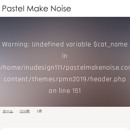
Warning
: Undefined variable $cat_name
in
/home/inudesign111/pastelmakenoise.c
content/themes/pmn2019/header.php
on line
151
ホーム
2014年
3月