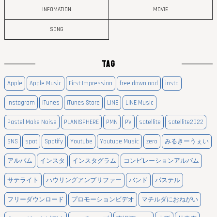
INFOMATION
MOVIE
SONG
TAG
Apple
Apple Music
First Impression
free download
insta
instagram
iTunes
iTunes Store
LINE
LINE Music
Pastel Make Noise
PLANISPHERE
PMN
PV
satellite
satellite2022
SNS
spot
Spotify
Youtube
Youtube Music
zero
みるきーうぇい
アルバム
インスタ
インスタグラム
コンピレーションアルバム
サテライト
ハウリングアンプリファー
バンド
パステル
フリーダウンロード
プロモーションビデオ
マチルダにおねがい