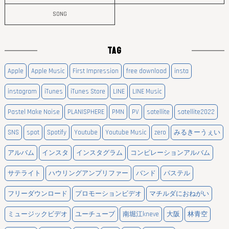
SONG
TAG
Apple
Apple Music
First Impression
free download
insta
instagram
iTunes
iTunes Store
LINE
LINE Music
Pastel Make Noise
PLANISPHERE
PMN
PV
satellite
satellite2022
SNS
spot
Spotify
Youtube
Youtube Music
zero
みるきーうぇい
アルバム
インスタ
インスタグラム
コンピレーションアルバム
サテライト
ハウリングアンプリファー
バンド
パステル
フリーダウンロード
プロモーションビデオ
マチルダにおねがい
ミュージックビデオ
ユーチューブ
南堀江kneve
大阪
林青空