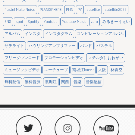
Pastel Make Noise
PLANISPHERE
PMN
PV
satellite
satellite2022
SNS
spot
Spotify
Youtube
Youtube Music
zero
みるきーうぇい
アルバム
インスタ
インスタグラム
コンピレーションアルバム
サテライト
ハウリングアンプリファー
バンド
パステル
フリーダウンロード
プロモーションビデオ
マチルダにおねがい
ミュージックビデオ
ユーチューブ
南堀江kneve
大阪
林青空
無料配信
無料音源
裏堀江
関西
音楽
音楽配信