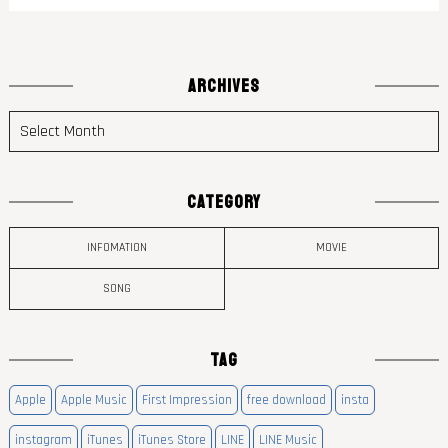
ARCHIVES
CATEGORY
INFOMATION
MOVIE
SONG
TAG
Apple
Apple Music
First Impression
free download
insta
instagram
iTunes
iTunes Store
LINE
LINE Music