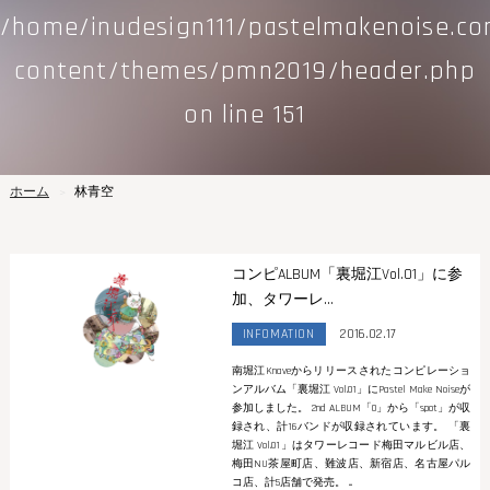
/home/inudesign111/pastelmakenoise.c
content/themes/pmn2019/header.php
on line
151
ホーム
林青空
コンピALBUM「裏堀江Vol.01」に参
加、タワーレ...
INFOMATION
2016.02.17
南堀江Knaveからリリースされたコンピレーショ
ンアルバム「裏堀江 Vol.01」にPastel Make Noiseが
参加しました。 2nd ALBUM「0」から「spot」が収
録され、計16バンドが収録されています。 「裏
堀江 Vol.01」はタワーレコード梅田マルビル店、
梅田NU茶屋町店、難波店、新宿店、名古屋パル
コ店、計5店舗で発売。 ...