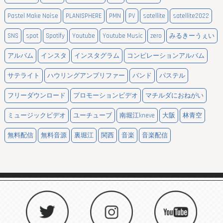
Pastel Make Noise
PLANISPHERE
PMN
PV
satellite
satellite2022
SNS
spot
Spotify
Youtube
Youtube Music
zero
みるきーうぇい
アルバム
インスタ
インスタグラム
コンピレーションアルバム
サテライト
ハウリングアンプリファー
バンド
パステル
フリーダウンロード
プロモーションビデオ
マチルダにおねがい
ミュージックビデオ
ユーチューブ
南堀江kneve
大阪
林青空
無料配信
無料音源
裏堀江
関西
音楽
音楽配信