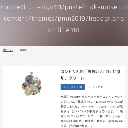
/home/inudesign111/pastelmakenoise.c
content/themes/pmn2019/header.php
on line
151
ホーム
ARKS
コンピALBUM「裏堀江Vol.01」に参
加、タワーレ...
INFOMATION
2016.02.17
南堀江Knaveからリリースされたコンピレーショ
ンアルバム「裏堀江 Vol.01」にPastel Make Noiseが
参加しました。 2nd ALBUM「0」から「spot」が収
録され、計16バンドが収録されています。 「裏
堀江 Vol.01」はタワーレコード梅田マルビル店、
梅田NU茶屋町店、難波店、新宿店、名古屋パル
コ店、計5店舗で発売。 ...