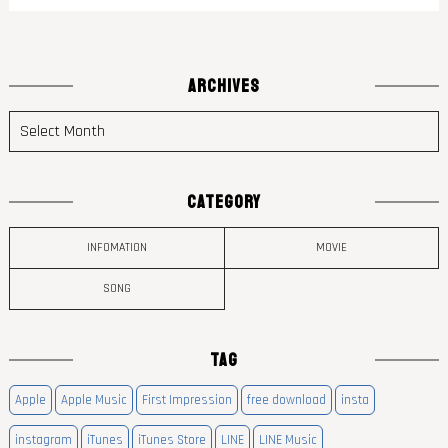
ARCHIVES
CATEGORY
INFOMATION
MOVIE
SONG
TAG
Apple
Apple Music
First Impression
free download
insta
instagram
iTunes
iTunes Store
LINE
LINE Music